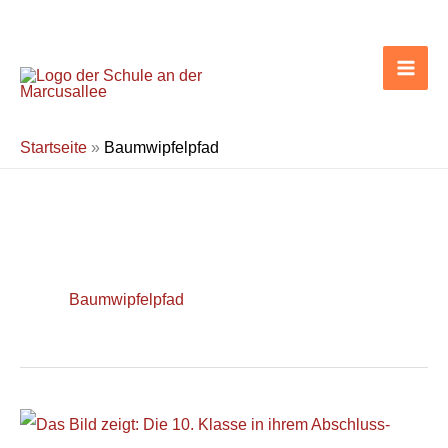
Zum
Inhalt
springen
Startseite
»
Baumwipfelpfad
Baumwipfelpfad
Abschlussfahrt