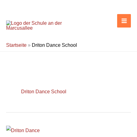
Zum
Inhalt
springen
Startseite
»
Driton Dance School
Driton Dance School
Projekt