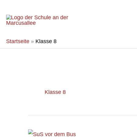
Zum
Inhalt
springen
Startseite
»
Klasse 8
Klasse 8
Studienreise