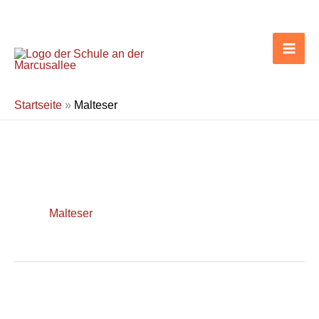
Zum
Inhalt
springen
Startseite
»
Malteser
Malteser
Förderpreis