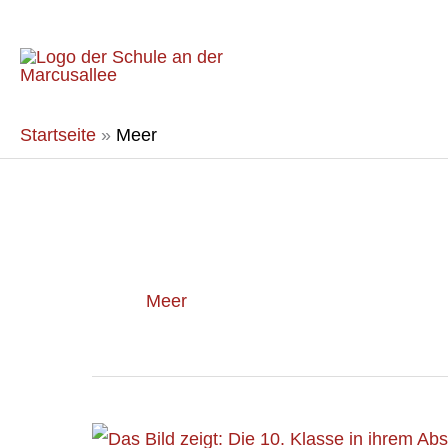
Zum
Inhalt
springen
Startseite
»
Meer
Meer
Abschlussfahrt