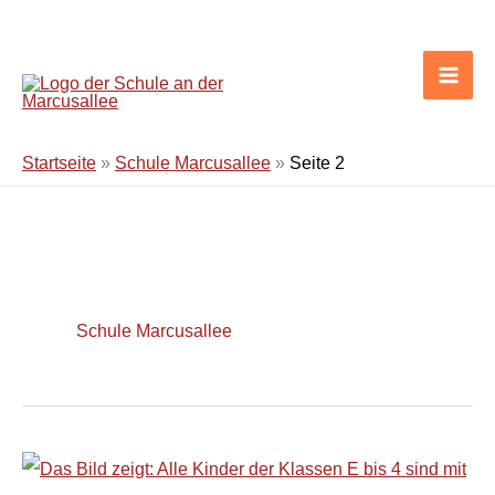
Zum
Inhalt
springen
Startseite
»
Schule Marcusallee
»
Seite 2
Schule Marcusallee
Die