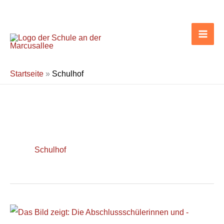
Zum
Inhalt
springen
Startseite
»
Schulhof
Schulhof
Abschlussfeier