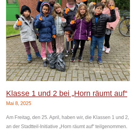
1
und
2
bei
„Horn
räumt
auf“
Klasse 1 und 2 bei „Horn räumt auf“
Mai 8, 2025
Am Freitag, den 25. April, haben wir, die Klassen 1 und 2,
an der Stadtteil-Initiative „Horn räumt auf“ teilgenommen.