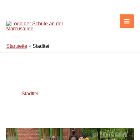
Zum
Inhalt
springen
Startseite
»
Stadtteil
Stadtteil
Klasse