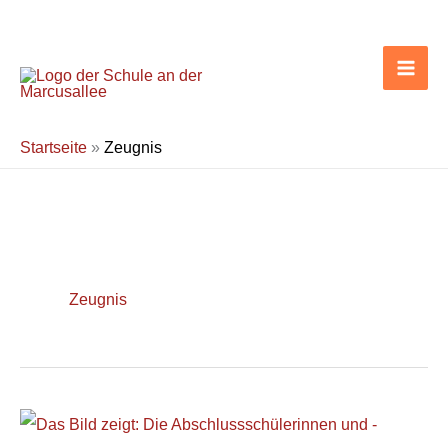
Zum
Inhalt
springen
Startseite
»
Zeugnis
Zeugnis
Abschlussfeier